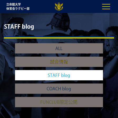
立命館大学
体育会ラグビー部
STAFF blog
ALL
試合情報
STAFF blog
COACH blog
FUNCLUB限定公開