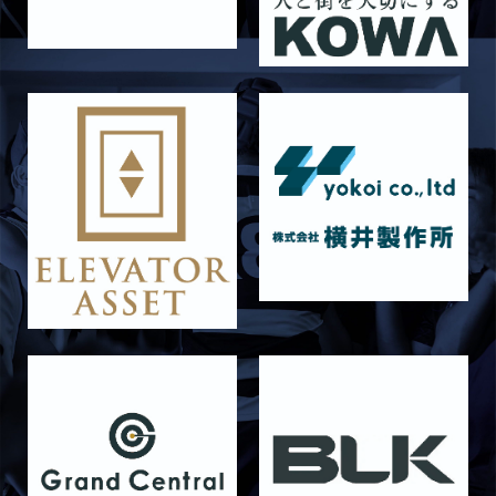
2026/06/21
STAFF blog
6月21日 京都大学
2026/06/19
STAFF blog
6月20日 花園大学
2026/06/16
STAFF blog
6月14日 島津製作所
2026/06/16
STAFF blog
6月13日 名城大学
2026/06/12
STAFF blog
【Rits Familyのバトン】vol. 1 北村瞬太郎
2026/06/03
STAFF blog
【「イヤーブック2026」にお名前を掲載／サポ
ーター募集のお知らせ】
2026/05/31
STAFF blog
5月31日 関西学院大学AB
2026/05/31
STAFF blog