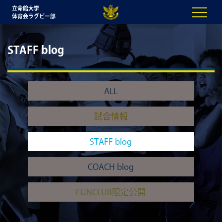
立命館大学
体育会ラグビー部
STAFF blog
ALL
試合情報
STAFF blog
COACH blog
FUNCLUB限定公開