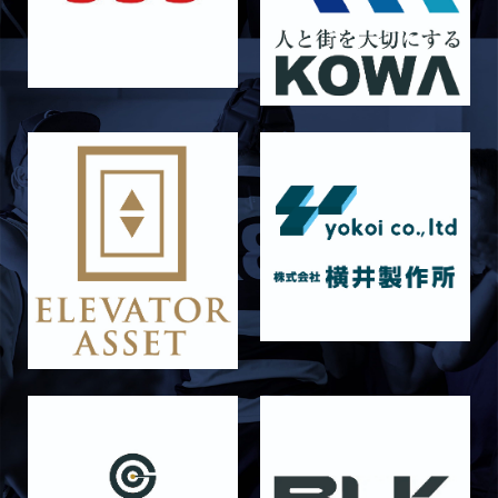
ラストイヤーにかける想い-青田宗久-
2026/06/27
STAFF blog
6月27日 朝日大学戦
2026/06/26
STAFF blog
【Rits Familyのバトン】vol. 2 稲西輝紀
2026/06/21
STAFF blog
6月21日 京都大学
2026/06/19
STAFF blog
6月20日 花園大学
2026/06/16
STAFF blog
6月14日 島津製作所
2026/06/16
STAFF blog
6月13日 名城大学
2026/06/12
STAFF blog
【Rits Familyのバトン】vol. 1 北村瞬太郎