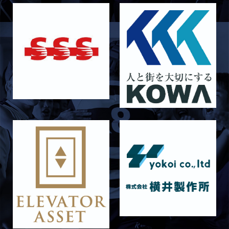
ラストイヤーにかける想い-石岡泰一-
2026/07/25
STAFF blog
ラストイヤーにかける想い-芦塚悠大-
2026/07/25
STAFF blog
ラストイヤーにかける想い-青田宗久-
2026/06/27
STAFF blog
6月27日 朝日大学戦
2026/06/26
STAFF blog
【Rits Familyのバトン】vol. 2 稲西輝紀
2026/06/21
STAFF blog
6月21日 京都大学
2026/06/19
STAFF blog
6月20日 花園大学
2026/06/16
STAFF blog
6月14日 島津製作所