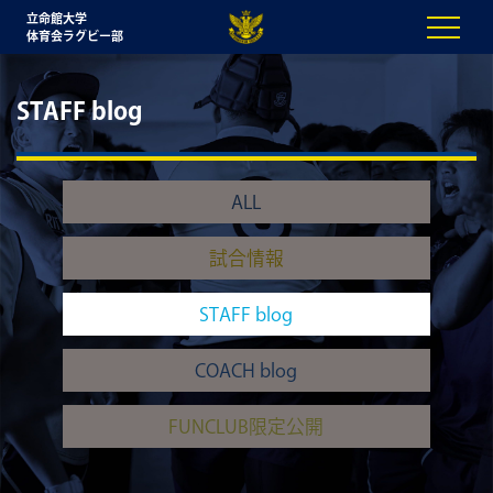
立命館大学
体育会ラグビー部
STAFF blog
ALL
試合情報
STAFF blog
COACH blog
FUNCLUB限定公開