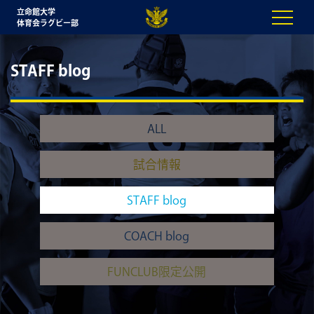
立命館大学
体育会ラグビー部
STAFF blog
ALL
試合情報
STAFF blog
COACH blog
FUNCLUB限定公開