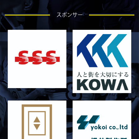
2026/06/26
STAFF blog
スポンサー
【Rits Familyのバトン】vol. 2 稲西輝紀
2026/06/21
STAFF blog
6月21日 京都大学
2026/06/19
STAFF blog
6月20日 花園大学
2026/06/16
STAFF blog
6月14日 島津製作所
2026/06/16
STAFF blog
6月13日 名城大学
2026/06/12
STAFF blog
【Rits Familyのバトン】vol. 1 北村瞬太郎
2026/06/03
STAFF blog
【「イヤーブック2026」にお名前を掲載／サポ
ーター募集のお知らせ】