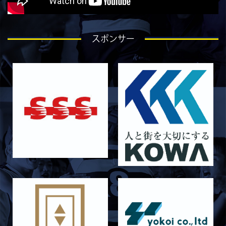
ラストイヤーにかける想い-石岡泰一-
2026/07/25
STAFF blog
スポンサー
ラストイヤーにかける想い-芦塚悠大-
2026/07/25
STAFF blog
ラストイヤーにかける想い-青田宗久-
2026/06/27
STAFF blog
6月27日 朝日大学戦
2026/06/26
STAFF blog
【Rits Familyのバトン】vol. 2 稲西輝紀
2026/06/21
STAFF blog
6月21日 京都大学
2026/06/19
STAFF blog
6月20日 花園大学
2026/06/16
STAFF blog
6月14日 島津製作所