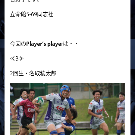
立命館5-69同志社
今回の
Player’s playe
rは・・
≪B≫
2回生・名取稜太郎