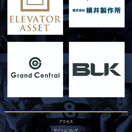
2026/06/16
STAFF blog
6月13日 名城大学
2026/06/12
STAFF blog
【Rits Familyのバトン】vol. 1 北村瞬太郎
2026/06/03
STAFF blog
【「イヤーブック2026」にお名前を掲載／サポ
ーター募集のお知らせ】
2026/05/31
STAFF blog
5月31日 関西学院大学AB
2026/05/31
STAFF blog
5月30日 関西学院大学CD
2026/05/27
STAFF blog
2026年度 新入部員のお知らせ
2026/05/26
STAFF blog
5月24日 京都産業大学
アクセス
2026/05/23
STAFF blog
サイトについて