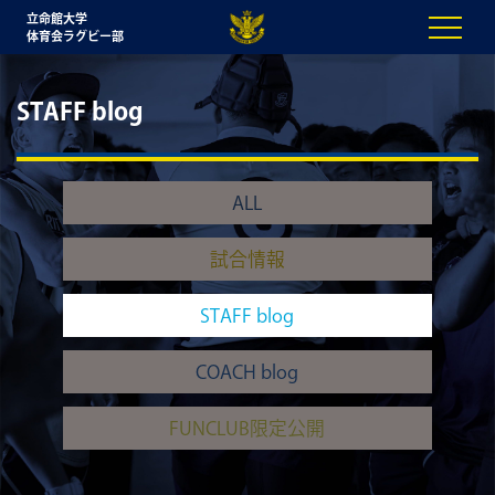
立命館大学
体育会ラグビー部
STAFF blog
ALL
試合情報
STAFF blog
COACH blog
FUNCLUB限定公開