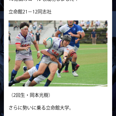
立命館21−12同志社
（2回生・岡本光樹）
さらに勢いに乗る立命館大学。