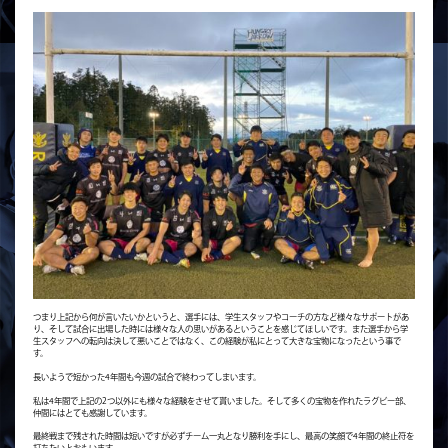
つまり上記から何が言いたいかというと、選手には、学生スタッフやコーチの方など様々なサポートがあ
り、そして試合に出場した時には様々な人の思いがあるということを感じてほしいです。また選手から学
生スタッフへの転向は決して悪いことではなく、この経験が私にとって大きな宝物になったという事で
す。
長いようで短かった4年間も今週の試合で終わってしまいます。
私は4年間で上記の2つ以外にも様々な経験をさせて貰いました。そして多くの宝物を作れたラグビー部、
仲間にはとても感謝しています。
最終戦まで残された時間は短いですが必ずチーム一丸となり勝利を手にし、最高の笑顔で4年間の終止符を