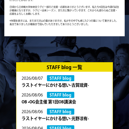
打ちたいとおもいます。
日頃から立命館大学体育会ラグビー部のご支援・応援をありがとうございます。私たち4回生は今週の試合
が最後になりますが、ラグビーは来シーズン、また次と繋がっていきます。これからも変わらぬご支援・
応援をよろしくお願いします。
4年間を表すには、まだまだ沢山の事がありますが、私がその中でも感じた2つの事について書きました。
長文でありましたが最後まで読んでいただきましてありがとうございました。
STAFF blog 一覧
2026/08/07
STAFF blog
ラストイヤーにかける想い-古賀琉資-
2026/08/06
STAFF blog
OB •OG会主催 第1回OB講演会
2026/08/06
STAFF blog
ラストイヤーにかける想い-光野凉有-
2026/08/04
STAFF blog