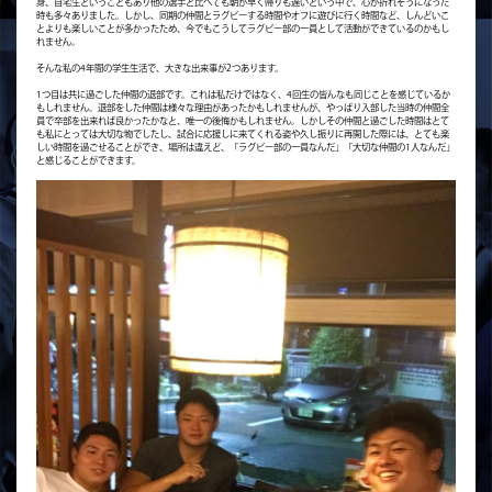
身、自宅生ということもあり他の選手と比べても朝が早く帰りも遅いという中で、心が折れそうになった
時も多々ありました。しかし、同期の仲間とラグビーする時間やオフに遊びに行く時間など、しんどいこ
とよりも楽しいことが多かったため、今でもこうしてラグビー部の一員として活動ができているのかもし
れません。
そんな私の4年間の学生生活で、大きな出来事が2つあります。
1つ目は共に過ごした仲間の退部です。これは私だけではなく、4回生の皆んなも同じことを感じているか
もしれません。退部をした仲間は様々な理由があったかもしれませんが、やっぱり入部した当時の仲間全
員で卒部を出来れば良かったかなと、唯一の後悔かもしれません。しかしその仲間と過ごした時間はとて
も私にとっては大切な物でしたし、試合に応援しに来てくれる姿や久し振りに再開した際には、とても楽
しい時間を過ごせることができ、場所は違えど、「ラグビー部の一員なんだ」「大切な仲間の1人なんだ」
と感じることができます。