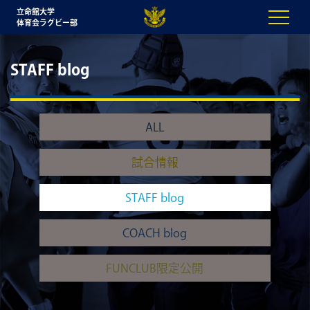
立命館大学
体育会ラグビー部
STAFF blog
ALL
試合情報
STAFF blog
COACH blog
FUNCLUB限定公開