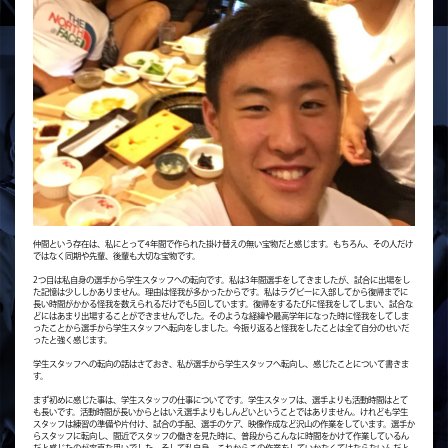
仲間という存在は、私にとって4年間で作られた掛け替えの無い宝物だと感じます。もちろん、その人だけ
ではなく同期や先輩、後輩も大切な宝物です。
2つ目は私自身の選手から学生スタッフへの転向です。私は3年間選手をしてきましたが、試合に出場をし
た記憶は少ししかありません。理由は怪我が多かったからです。私はラグビーに入部してから復帰までに
長い時間がかかる怪我を数えられるだけでも5回しています。復帰をするたびに怪我をしてしまい、試合な
どにはあまり出場することができませんでした。そのような経緯や最高学年になった時に怪我をしてしま
ったことから選手から学生スタッフへ転向をしました。今振り返ると怪我をしたことは全て自分のせいだ
ったと強く感じます。
学生スタッフへの転向の話はさておき、私が選手から学生スタッフへ転向し、感じたことについて書きま
す。
まず初めに感じた事は、学生スタッフの仕事についてです。学生スタッフは、選手よりも活動時間はとて
も長いです。活動時間が長いからとはいえ選手よりもしんどいということではありません。けれども学生
スタッフは練習の準備や片付け、試合の手配、選手のケア、映像作成など沢山の作業をしています。選手か
らスタッフに転向し、間近でスタッフの働きを見た時に、普段からこんなに時間をかけて作業しているん
だと感じたのが率直な思いでした。そして私自身、これからこの作業をしていかなくてはならないんだと