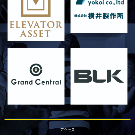
2026/06/16
STAFF blog
6月13日 名城大学
2026/06/12
STAFF blog
【Rits Familyのバトン】vol. 1 北村瞬太郎
2026/06/03
STAFF blog
【「イヤーブック2026」にお名前を掲載／サポ
ーター募集のお知らせ】
2026/05/31
STAFF blog
5月31日 関西学院大学AB
2026/05/31
STAFF blog
5月30日 関西学院大学CD
2026/05/27
STAFF blog
2026年度 新入部員のお知らせ
2026/05/26
STAFF blog
5月24日 京都産業大学
アクセス