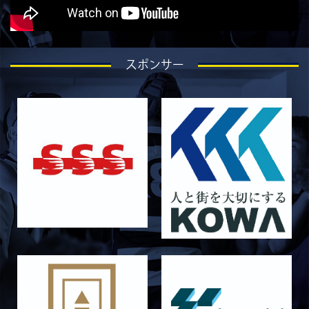
2026/07/27
STAFF blog
ラストイヤーにかける想い-石岡泰一-
2026/07/25
STAFF blog
スポンサー
ラストイヤーにかける想い-芦塚悠大-
2026/07/25
STAFF blog
ラストイヤーにかける想い-青田宗久-
2026/06/27
STAFF blog
6月27日 朝日大学戦
2026/06/26
STAFF blog
【Rits Familyのバトン】vol. 2 稲西輝紀
2026/06/21
STAFF blog
6月21日 京都大学
2026/06/19
STAFF blog
6月20日 花園大学
2026/06/16
STAFF blog
6月14日 島津製作所