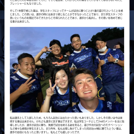
プレッシャーにもなりました。
そして1年間で感じた事は、学生スタッフにとってチームが試合に勝つことが1番の喜びだということを感
じました。この思いは、選手の時にはあまり感じることができなかったことであり、また学生スタッフの
思いというものを間近でみてきたからこそ得られたことであり、選手から転向し、その思いを改めて感じ
る事が出来ました。
私は選手として入部したため、もちろん試合には出たかった思いもありました。しかしその思いは今は実
現する事は出来ません。けれども選手に託す事はできます。私は学生コーチとして2ndのメンバーを主に指
導しましたが、選手が試合に勝ち、笑顔で試合を終える姿を見ると、喜びや次の試合へのモチベーション
など様々な感情が芽生えました。また昨年、私も出場し負けてしまった同志社col戦に勝てたとうい事は、
選手の自信にもなったと思いますし、私もとても嬉しかったです。