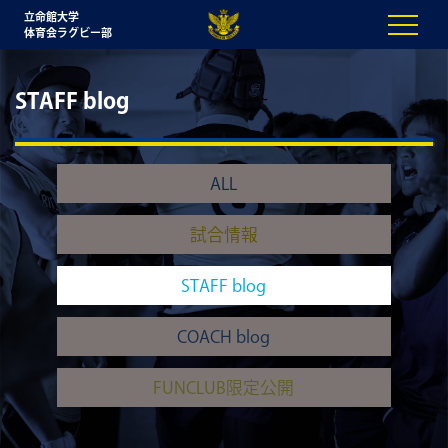
立命館大学
体育会ラグビー部
STAFF blog
ALL
試合情報
STAFF blog
COACH blog
FUNCLUB限定公開