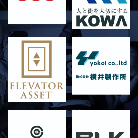
【Rits Familyのバトン】vol. 2 稲西輝紀
2026/06/21
STAFF blog
6月21日 京都大学
2026/06/19
STAFF blog
6月20日 花園大学
2026/06/16
STAFF blog
6月14日 島津製作所
2026/06/16
STAFF blog
6月13日 名城大学
2026/06/12
STAFF blog
【Rits Familyのバトン】vol. 1 北村瞬太郎
2026/06/03
STAFF blog
【「イヤーブック2026」にお名前を掲載／サポ
ーター募集のお知らせ】
2026/05/31
STAFF blog
5月31日 関西学院大学AB