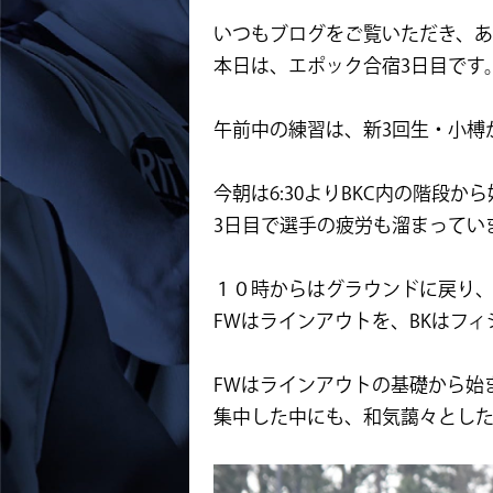
いつもブログをご覧いただき、あ
本日は、エポック合宿3日目です
午前中の練習は、新3回生・小榑
今朝は6:30よりBKC内の階段か
3日目で選手の疲労も溜まってい
１０時からはグラウンドに戻り
FWはラインアウトを、BKはフ
FWはラインアウトの基礎から始
集中した中にも、
和気藹々とし