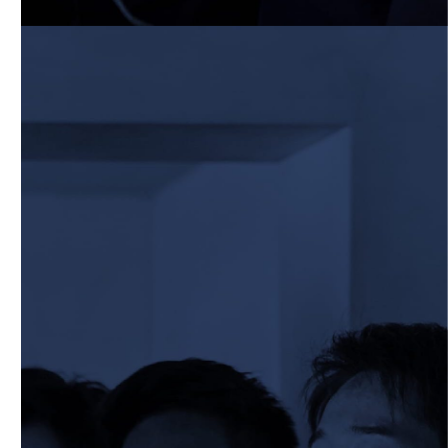
【Rits Familyのバトン】vol. 1 北村瞬太郎
2026/06/03
STAFF blog
【「イヤーブック2026」にお名前を掲載
／サポーター募集のお知らせ】
2026/05/31
STAFF blog
5月31日 関西学院大学AB
2026/05/31
STAFF blog
5月30日 関西学院大学CD
2026/05/27
STAFF blog
2026年度 新入部員のお知らせ
2026/05/26
STAFF blog
5月24日 京都産業大学
2026/05/23
STAFF blog
5月23日 京都産業大学BC
2026/05/14
STAFF blog
BKCウェルカムデー2026のお知らせ
2026/05/13
STAFF blog
5月9日 立命ラグビー祭