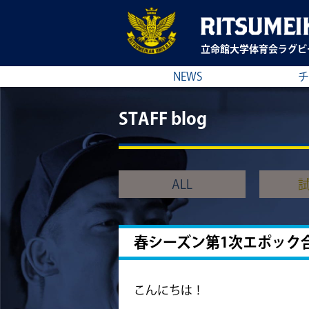
立命館大学
体育会ラグビ
NEWS
チ
STAFF blog
ALL
春シーズン第1次エポック
こんにちは！