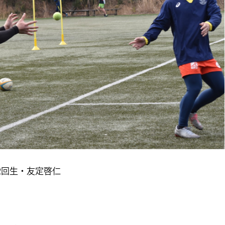
2回生・友定啓仁