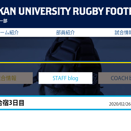
ー部
ーム紹介
部員紹介
試合情
試合情報
STAFF blog
COACH b
合宿3日目
2020/02/26