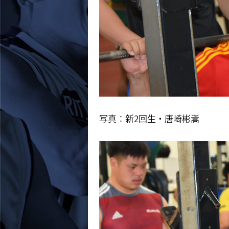
写真：新2回生・唐崎彬嵩