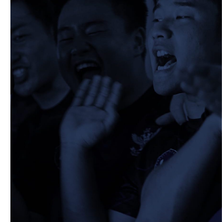
生の素顔とは！？
⑤」
2026/02/19
STAFF blog
校内合宿につきまして
2026/02/20
STAFF blog
ワイルドナイツパナソニックマッチデー無
料招待のご案内
2026/02/25
STAFF blog
保護中: 2025ファンクラブ限定企画「1回
生の素顔とは！？
④」
2026/02/12
STAFF blog
2026年度 学生幹部につきまして
2026/02/08
STAFF blog
保護中: 2025ファンクラブ限定企画「1回
生の素顔とは！？
③」
2026/02/08
STAFF blog
保護中: 2025ファンクラブ限定企画「1回
生の素顔とは！？
②」
2026/01/29
STAFF blog
保護中: 2025ファンクラブ限定企画「1回