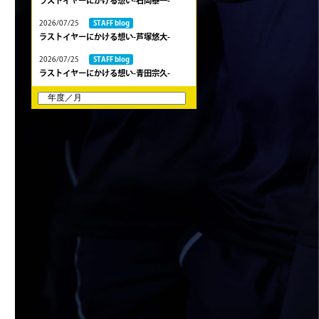
ラストイヤーにかける想い-石岡泰一-
2026/07/25
STAFF blog
ラストイヤーにかける想い-芦塚悠大-
2026/07/25
STAFF blog
ラストイヤーにかける想い-青田宗久-
2026/06/27
STAFF blog
6月27日 朝日大学戦
2026/06/26
STAFF blog
【Rits Familyのバトン】vol. 2 稲西輝紀
2026/06/21
STAFF blog
6月21日 京都大学
2026/06/19
STAFF blog
6月20日 花園大学
2026/06/16
STAFF blog
6月14日 島津製作所
2026/06/16
STAFF blog
6月13日 名城大学
2026/06/12
STAFF blog