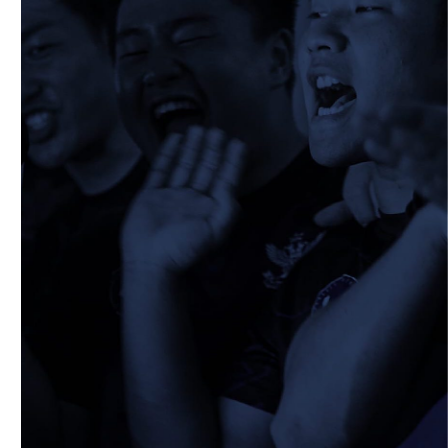
2026/05/10
STAFF blog
5月10日 龍谷大学AB
2026/05/09
STAFF blog
5月9日 同志社大学1回生戦
2026/05/08
STAFF blog
公式アプリ開設のお知らせ
2026/05/07
STAFF blog
5月4日 中央大学定期戦
2026/05/06
STAFF blog
5月3日 筑波大学
2026/05/04
STAFF blog
2026年度 新入部員のお知らせ(スポーツ能
力に優れた者の特別選抜入学試験合格者)
2026/04/27
STAFF blog
4月26日 同志社大学
2026/04/17
STAFF blog
4月19日 関西セブンズフェスティバル
2026/04/19
STAFF blog