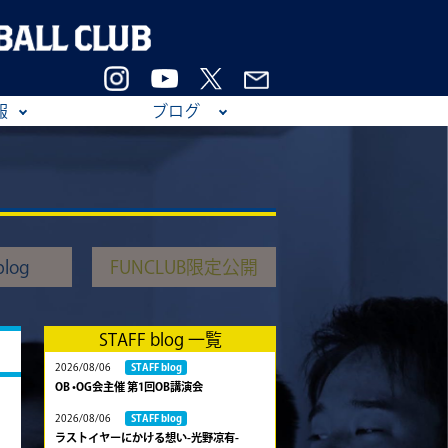
報
ブログ
log
FUNCLUB限定公開
STAFF blog 一覧
2026/08/06
STAFF blog
OB •OG会主催 第1回OB講演会
2026/08/06
STAFF blog
ラストイヤーにかける想い-光野凉有-