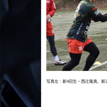
写真左：新4回生・西辻隆真、新