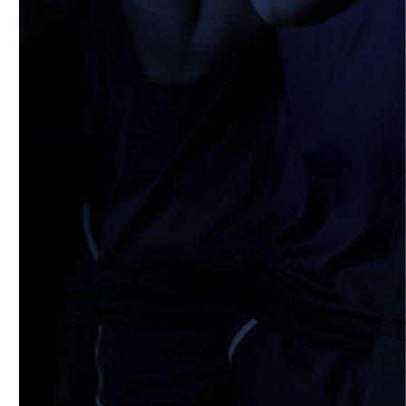
4月19日 関西大学FW合同練習
2026/04/18
STAFF blog
5月9日(土) 立命館大学ラグビー祭開催に
つきまして
2026/04/14
STAFF blog
4月12日 天理大学AB
2026/04/05
STAFF blog
2025年度 米プロジェクト御礼
2026/04/05
STAFF blog
4月5日 京都産業大学FW合同練習
2026/04/02
STAFF blog
4月2日 AUS合同練習
2026/03/31
STAFF blog
3月29日 関西学院大学FW合同練習
2026/03/29
STAFF blog
【ご報告】2026年度 新体制ついて
2026/03/29
STAFF blog
2026年度 学生スタッフ募集について