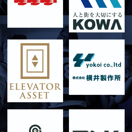
2026/06/26
STAFF blog
【Rits Familyのバトン】vol. 2 稲西輝紀
2026/06/21
STAFF blog
6月21日 京都大学
2026/06/19
STAFF blog
6月20日 花園大学
2026/06/16
STAFF blog
6月14日 島津製作所
2026/06/16
STAFF blog
6月13日 名城大学
2026/06/12
STAFF blog
【Rits Familyのバトン】vol. 1 北村瞬太郎
2026/06/03
STAFF blog
【「イヤーブック2026」にお名前を掲載／サポ
ーター募集のお知らせ】
2026/05/31
STAFF blog