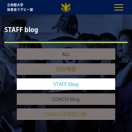
立命館大学
体育会ラグビー部
STAFF blog
ALL
試合情報
STAFF blog
COACH blog
FUNCLUB限定公開