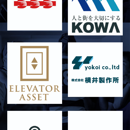
2026/07/25
STAFF blog
ラストイヤーにかける想い-青田宗久-
2026/06/27
STAFF blog
6月27日 朝日大学戦
2026/06/26
STAFF blog
【Rits Familyのバトン】vol. 2 稲西輝紀
2026/06/21
STAFF blog
6月21日 京都大学
2026/06/19
STAFF blog
6月20日 花園大学
2026/06/16
STAFF blog
6月14日 島津製作所
2026/06/16
STAFF blog
6月13日 名城大学
2026/06/12
STAFF blog