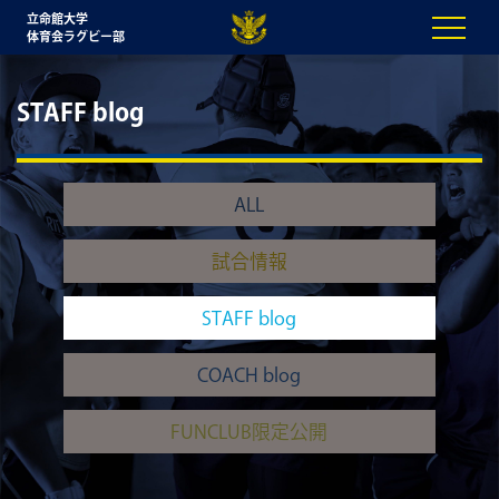
立命館大学
体育会ラグビー部
STAFF blog
ALL
試合情報
STAFF blog
COACH blog
FUNCLUB限定公開