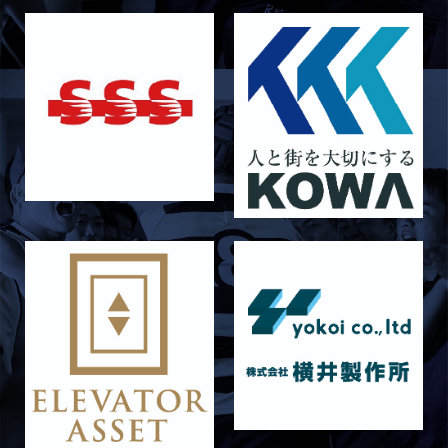
ラストイヤーにかける想い-青田宗久-
2026/06/27
STAFF blog
6月27日 朝日大学戦
2026/06/26
STAFF blog
【Rits Familyのバトン】vol. 2 稲西輝紀
2026/06/21
STAFF blog
6月21日 京都大学
2026/06/19
STAFF blog
6月20日 花園大学
2026/06/16
STAFF blog
6月14日 島津製作所
2026/06/16
STAFF blog
6月13日 名城大学
2026/06/12
STAFF blog
【Rits Familyのバトン】vol. 1 北村瞬太郎