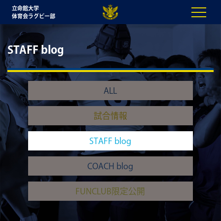
立命館大学
体育会ラグビー部
STAFF blog
ALL
試合情報
STAFF blog
COACH blog
FUNCLUB限定公開