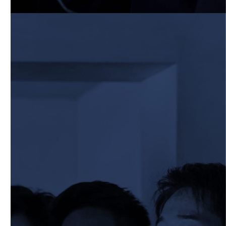
【Rits Familyのバトン】vol. 1 北村瞬太郎
2026/06/03
STAFF blog
【「イヤーブック2026」にお名前を掲載
／サポーター募集のお知らせ】
2026/05/31
STAFF blog
5月31日 関西学院大学AB
2026/05/31
STAFF blog
5月30日 関西学院大学CD
2026/05/27
STAFF blog
2026年度 新入部員のお知らせ
2026/05/26
STAFF blog
5月24日 京都産業大学
2026/05/23
STAFF blog
5月23日 京都産業大学BC
2026/05/14
STAFF blog
BKCウェルカムデー2026のお知らせ
2026/05/13
STAFF blog
5月9日 立命ラグビー祭