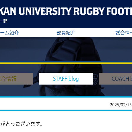
ー部
ーム紹介
部員紹介
試合情
試合情報
STAFF blog
COACH b
2025/02/13
りがとうございます。