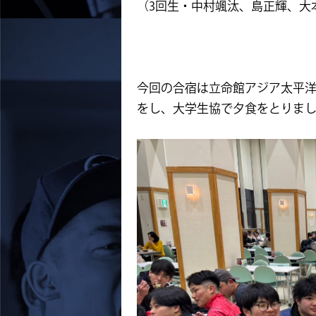
（3回生・中村颯汰、島正輝、大
今回の合宿は立命館アジア太平洋
をし、大学生協で夕食をとりま