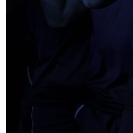
4月19日 関西大学FW合同練習
2026/04/18
STAFF blog
5月9日(土) 立命館大学ラグビー祭開催に
つきまして
2026/04/14
STAFF blog
4月12日 天理大学AB
2026/04/05
STAFF blog
2025年度 米プロジェクト御礼
2026/04/05
STAFF blog
4月5日 京都産業大学FW合同練習
2026/04/02
STAFF blog
4月2日 AUS合同練習
2026/03/31
STAFF blog
3月29日 関西学院大学FW合同練習
2026/03/29
STAFF blog
【ご報告】2026年度 新体制ついて
2026/03/29
STAFF blog
2026年度 学生スタッフ募集について