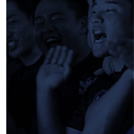
生の素顔とは！？
⑤」
2026/02/19
STAFF blog
校内合宿につきまして
2026/02/20
STAFF blog
ワイルドナイツパナソニックマッチデー無
料招待のご案内
2026/02/25
STAFF blog
保護中: 2025ファンクラブ限定企画「1回
生の素顔とは！？
④」
2026/02/12
STAFF blog
2026年度 学生幹部につきまして
2026/02/08
STAFF blog
保護中: 2025ファンクラブ限定企画「1回
生の素顔とは！？
③」
2026/02/08
STAFF blog
保護中: 2025ファンクラブ限定企画「1回
生の素顔とは！？
②」
2026/01/29
STAFF blog
保護中: 2025ファンクラブ限定企画「1回