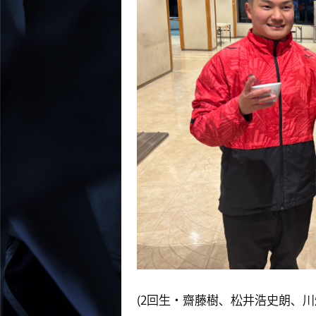
(2回生・齋藤樹、松井浩史朗、川