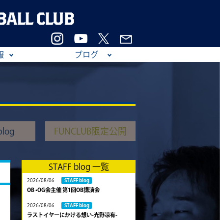
報
ブログ
log
FUNCLUB限定公開
STAFF blog 一覧
2026/08/06
STAFF blog
OB •OG会主催 第1回OB講演会
2026/08/06
STAFF blog
ラストイヤーにかける想い-光野凉有-