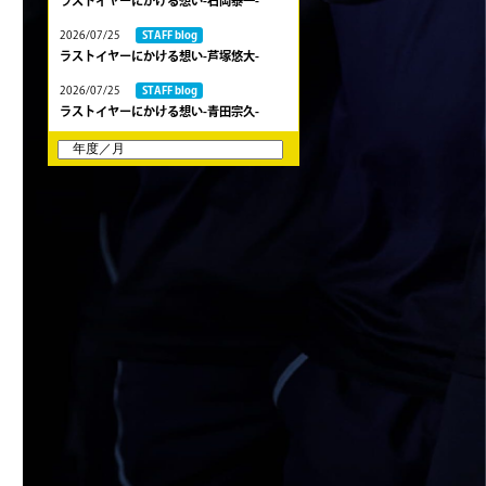
ラストイヤーにかける想い-石岡泰一-
2026/07/25
STAFF blog
ラストイヤーにかける想い-芦塚悠大-
2026/07/25
STAFF blog
ラストイヤーにかける想い-青田宗久-
2026/06/27
STAFF blog
6月27日 朝日大学戦
2026/06/26
STAFF blog
【Rits Familyのバトン】vol. 2 稲西輝紀
2026/06/21
STAFF blog
6月21日 京都大学
2026/06/19
STAFF blog
6月20日 花園大学
2026/06/16
STAFF blog
6月14日 島津製作所
2026/06/16
STAFF blog
6月13日 名城大学
2026/06/12
STAFF blog