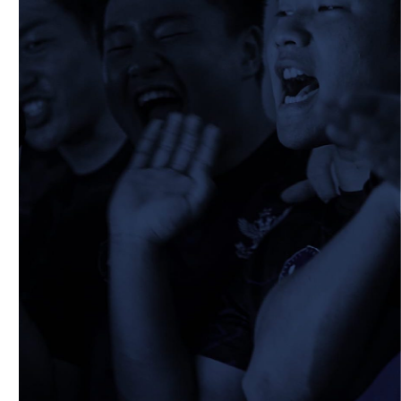
2026/05/10
STAFF blog
5月10日 龍谷大学AB
2026/05/09
STAFF blog
5月9日 同志社大学1回生戦
2026/05/08
STAFF blog
公式アプリ開設のお知らせ
2026/05/07
STAFF blog
5月4日 中央大学定期戦
2026/05/06
STAFF blog
5月3日 筑波大学
2026/05/04
STAFF blog
2026年度 新入部員のお知らせ(スポーツ能
力に優れた者の特別選抜入学試験合格者)
2026/04/27
STAFF blog
4月26日 同志社大学
2026/04/17
STAFF blog
4月19日 関西セブンズフェスティバル
2026/04/19
STAFF blog