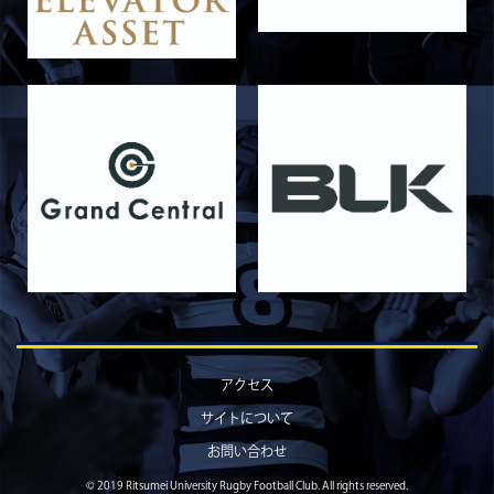
2026/05/31
STAFF blog
5月30日 関西学院大学CD
2026/05/27
STAFF blog
2026年度 新入部員のお知らせ
2026/05/26
STAFF blog
5月24日 京都産業大学
2026/05/23
STAFF blog
5月23日 京都産業大学BC
2026/05/14
STAFF blog
BKCウェルカムデー2026のお知らせ
2026/05/13
STAFF blog
5月9日 立命ラグビー祭
アクセス
2026/05/10
STAFF blog
サイトについて
5月10日 龍谷大学AB
お問い合わせ
2026/05/09
STAFF blog
© 2019 Ritsumei University Rugby Football Club. All rights reserved.