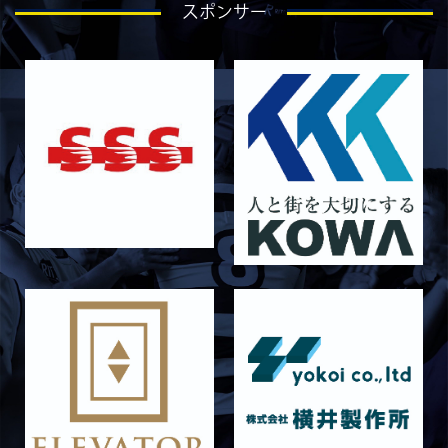
スポンサー
【Rits Familyのバトン】vol. 2 稲西輝紀
2026/06/21
STAFF blog
6月21日 京都大学
2026/06/19
STAFF blog
6月20日 花園大学
2026/06/16
STAFF blog
6月14日 島津製作所
2026/06/16
STAFF blog
6月13日 名城大学
2026/06/12
STAFF blog
【Rits Familyのバトン】vol. 1 北村瞬太郎
2026/06/03
STAFF blog
【「イヤーブック2026」にお名前を掲載／サポ
ーター募集のお知らせ】
2026/05/31
STAFF blog
5月31日 関西学院大学AB