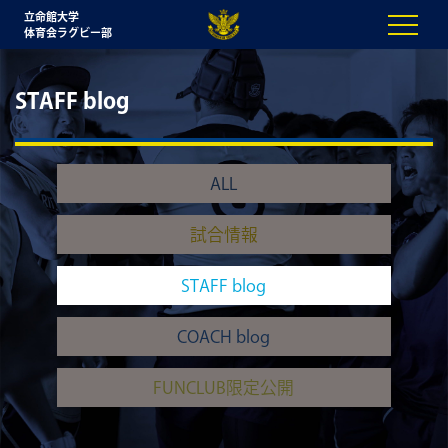
立命館大学
体育会ラグビー部
STAFF blog
ALL
試合情報
STAFF blog
COACH blog
FUNCLUB限定公開