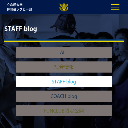
立命館大学
体育会ラグビー部
STAFF blog
ALL
試合情報
STAFF blog
COACH blog
FUNCLUB限定公開