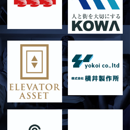
2026/06/27
STAFF blog
6月27日 朝日大学戦
2026/06/26
STAFF blog
【Rits Familyのバトン】vol. 2 稲西輝紀
2026/06/21
STAFF blog
6月21日 京都大学
2026/06/19
STAFF blog
6月20日 花園大学
2026/06/16
STAFF blog
6月14日 島津製作所
2026/06/16
STAFF blog
6月13日 名城大学
2026/06/12
STAFF blog
【Rits Familyのバトン】vol. 1 北村瞬太郎
2026/06/03
STAFF blog
【「イヤーブック2026」にお名前を掲載／サポ