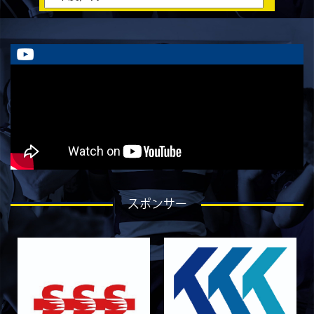
ラストイヤーにかける想い-石飛冬輝-
2026/07/27
STAFF blog
ラストイヤーにかける想い-石岡泰一-
2026/07/25
STAFF blog
ラストイヤーにかける想い-芦塚悠大-
2026/07/25
STAFF blog
ラストイヤーにかける想い-青田宗久-
2026/06/27
STAFF blog
6月27日 朝日大学戦
2026/06/26
STAFF blog
スポンサー
【Rits Familyのバトン】vol. 2 稲西輝紀
2026/06/21
STAFF blog
6月21日 京都大学
2026/06/19
STAFF blog
6月20日 花園大学
2026/06/16
STAFF blog