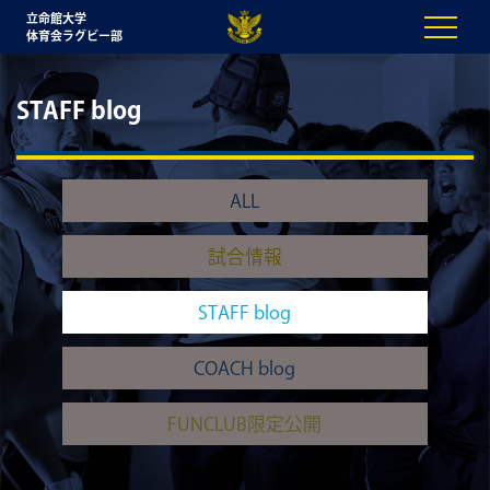
立命館大学
体育会ラグビー部
STAFF blog
ALL
試合情報
STAFF blog
COACH blog
FUNCLUB限定公開