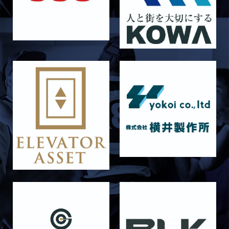
6月14日 島津製作所
2026/06/16
STAFF blog
6月13日 名城大学
2026/06/12
STAFF blog
【Rits Familyのバトン】vol. 1 北村瞬太郎
2026/06/03
STAFF blog
【「イヤーブック2026」にお名前を掲載／サポ
ーター募集のお知らせ】
2026/05/31
STAFF blog
5月31日 関西学院大学AB
2026/05/31
STAFF blog
5月30日 関西学院大学CD
2026/05/27
STAFF blog
2026年度 新入部員のお知らせ
2026/05/26
STAFF blog
5月24日 京都産業大学