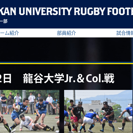
ー部
ーム紹介
部員紹介
試合情
2日 龍谷大学Jr.＆Col.戦