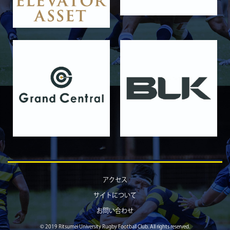
11月16日 関西大学Jr.Col
2025/11/09
GALLERY
11月9日 関西大学
2025/10/25
GALLERY
10月25日 天理大学Jr.Col.
2025/10/19
GALLERY
10月19日 天理大学
2025/10/18
GALLERY
10月18日 京都産業大学Jr.Col.
2025/10/11
GALLERY
10月12日 京都産業大学
2025/10/03
GALLERY
アクセス
10月4日 近畿大学Jr.Col.
サイトについて
2025/09/28
GALLERY
お問い合わせ
9月28日 近畿大学
© 2019 Ritsumei University Rugby Football Club. All rights reserved.