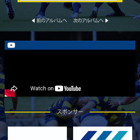
2026/05/22
GALLERY
5月23日 京都産業大学BC
◀︎ 前のアルバムへ
次のアルバムへ ▶︎
2026/05/08
GALLERY
5月10日 龍谷大学AB
2026/05/08
GALLERY
5月9日 立命ラグビー祭 同志社大学1回生
2026/05/02
GALLERY
5月4日 中央大学
2026/05/02
GALLERY
5月3日 筑波大学
2026/04/25
GALLERY
4月26日 亀岡ラグビー祭 同志社大学
スポンサー
2026/04/18
GALLERY
4月19日 関西セブンズ
2026/04/10
GALLERY