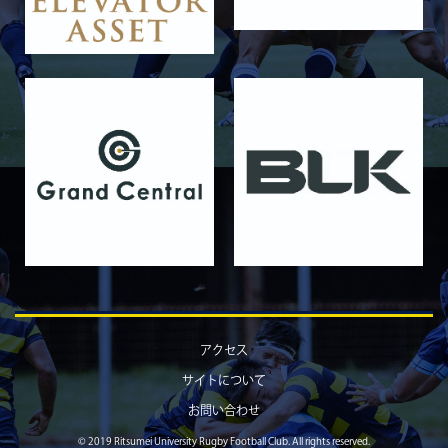
11月16日 関西大学Jr.Col
2025/11/09
GALLERY
11月9日 関西大学
2025/10/25
GALLERY
10月25日 天理大学Jr.Col.
2025/10/19
GALLERY
10月19日 天理大学
2025/10/18
GALLERY
10月18日 京都産業大学Jr.Col.
2025/10/11
GALLERY
10月12日 京都産業大学
2025/10/03
GALLERY
アクセス
10月4日 近畿大学Jr.Col.
サイトについて
2025/09/28
GALLERY
お問い合わせ
9月28日 近畿大学
© 2019 Ritsumei University Rugby Football Club. All rights reserved.