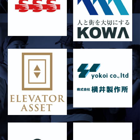
2026/06/16
STAFF blog
6月14日 島津製作所
2026/06/16
STAFF blog
6月13日 名城大学
2026/06/12
STAFF blog
【Rits Familyのバトン】vol. 1 北村瞬太郎
2026/06/03
STAFF blog
【「イヤーブック2026」にお名前を掲載／サポ
ーター募集のお知らせ】
2026/05/31
STAFF blog
5月31日 関西学院大学AB
2026/05/31
STAFF blog
5月30日 関西学院大学CD
2026/05/27
STAFF blog
2026年度 新入部員のお知らせ