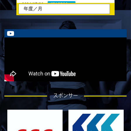
2026/07/28
STAFF blog
ラストイヤーにかける想い-石飛冬輝-
2026/07/27
STAFF blog
ラストイヤーにかける想い-石岡泰一-
2026/07/25
STAFF blog
ラストイヤーにかける想い-芦塚悠大-
2026/07/25
STAFF blog
ラストイヤーにかける想い-青田宗久-
2026/06/27
STAFF blog
6月27日 朝日大学戦
2026/06/26
STAFF blog
スポンサー
【Rits Familyのバトン】vol. 2 稲西輝紀
2026/06/21
STAFF blog
6月21日 京都大学
2026/06/19
STAFF blog
6月20日 花園大学