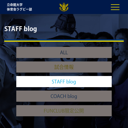
立命館大学
体育会ラグビー部
STAFF blog
ALL
試合情報
STAFF blog
COACH blog
FUNCLUB限定公開