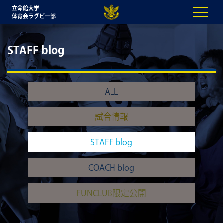
立命館大学
体育会ラグビー部
STAFF blog
ALL
試合情報
STAFF blog
COACH blog
FUNCLUB限定公開