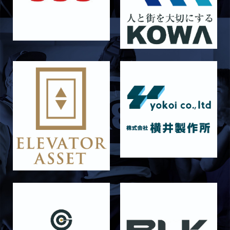
【Rits Familyのバトン】vol. 2 稲西輝紀
2026/06/21
STAFF blog
6月21日 京都大学
2026/06/19
STAFF blog
6月20日 花園大学
2026/06/16
STAFF blog
6月14日 島津製作所
2026/06/16
STAFF blog
6月13日 名城大学
2026/06/12
STAFF blog
【Rits Familyのバトン】vol. 1 北村瞬太郎
2026/06/03
STAFF blog
【「イヤーブック2026」にお名前を掲載／サポ
ーター募集のお知らせ】
2026/05/31
STAFF blog
5月31日 関西学院大学AB