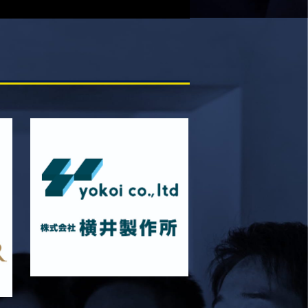
2026/05/31
STAFF blog
5月31日 関西学院大学AB
2026/05/31
STAFF blog
5月30日 関西学院大学CD
2026/05/27
STAFF blog
2026年度 新入部員のお知らせ
2026/05/26
STAFF blog
5月24日 京都産業大学
2026/05/23
STAFF blog
5月23日 京都産業大学BC
2026/05/14
STAFF blog
BKCウェルカムデー2026のお知らせ
2026/05/13
STAFF blog
5月9日 立命ラグビー祭
2026/05/10
STAFF blog
5月10日 龍谷大学AB
2026/05/09
STAFF blog
5月9日 同志社大学1回生戦