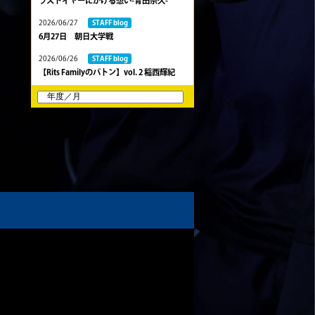
ラストイヤーにかける想い-青田宗久-
2026/06/27
STAFF blog
6月27日 朝日大学戦
2026/06/26
STAFF blog
【Rits Familyのバトン】vol. 2 稲西輝紀
2026/06/21
STAFF blog
6月21日 京都大学
2026/06/19
STAFF blog
6月20日 花園大学
2026/06/16
STAFF blog
6月14日 島津製作所
2026/06/16
STAFF blog
6月13日 名城大学
2026/06/12
STAFF blog
【Rits Familyのバトン】vol. 1 北村瞬太郎
2026/06/03
STAFF blog
【「イヤーブック2026」にお名前を掲載
／サポーター募集のお知らせ】