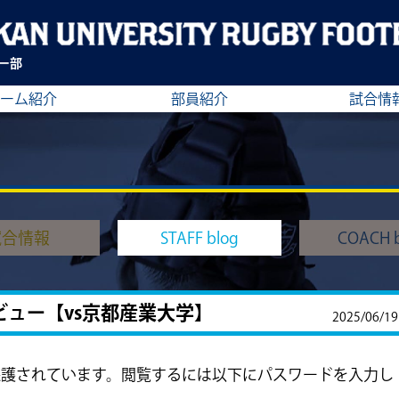
ー部
ーム紹介
部員紹介
試合情
試合情報
STAFF blog
COACH b
ビュー【vs京都産業大学】
2025/06/19
保護されています。閲覧するには以下にパスワードを入力し