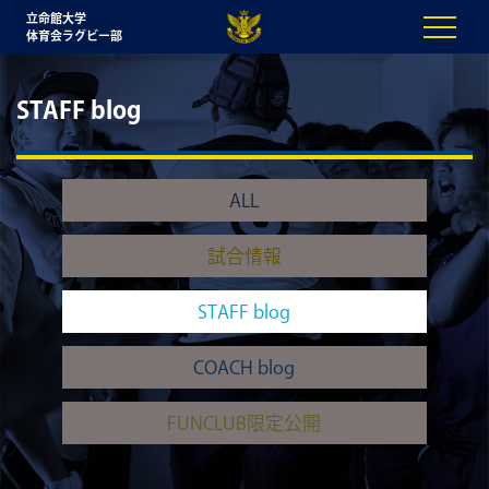
立命館大学
体育会ラグビー部
STAFF blog
ALL
試合情報
STAFF blog
COACH blog
FUNCLUB限定公開