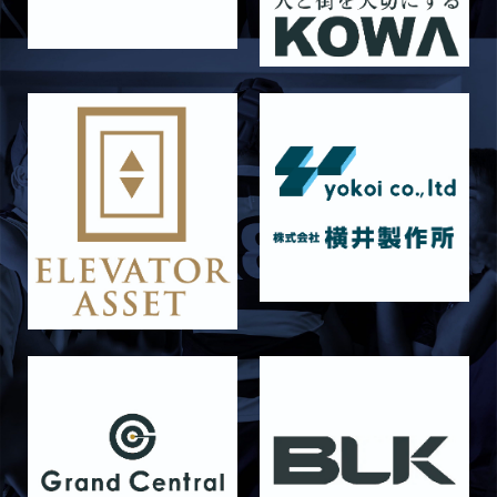
2026/06/26
STAFF blog
【Rits Familyのバトン】vol. 2 稲西輝紀
2026/06/21
STAFF blog
6月21日 京都大学
2026/06/19
STAFF blog
6月20日 花園大学
2026/06/16
STAFF blog
6月14日 島津製作所
2026/06/16
STAFF blog
6月13日 名城大学
2026/06/12
STAFF blog
【Rits Familyのバトン】vol. 1 北村瞬太郎
2026/06/03
STAFF blog
【「イヤーブック2026」にお名前を掲載／サポ
ーター募集のお知らせ】
2026/05/31
STAFF blog