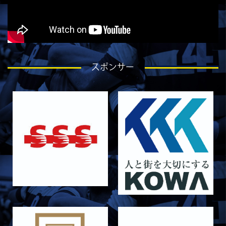
ラストイヤーにかける想い-香山創祐-
2026/07/30
STAFF blog
ラストイヤーにかける想い-金本亮斗-
2026/07/27
TOPICS
スポンサー
【ご報告】アシスタントコーチ就任について
2026/07/30
STAFF blog
ラストイヤーにかける想い-岡本光樹-
2026/07/28
STAFF blog
ラストイヤーにかける想い-石飛冬輝-
2026/07/27
STAFF blog
ラストイヤーにかける想い-石岡泰一-
2026/07/25
STAFF blog
ラストイヤーにかける想い-芦塚悠大-
2026/07/25
STAFF blog
ラストイヤーにかける想い-青田宗久-