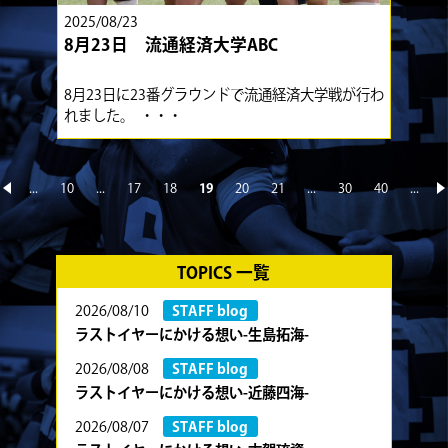
2025/08/23
8月23日 流通経済大学ABC
8月23日に23番グラウンドで流通経済大学戦が行わ
れました。 ・・・
...
10
...
17
18
19
20
21
...
30
40
...
«
»
TOPICS 一覧
2026/08/10
STAFF blog
ラストイヤーにかける想い-生島拓海-
2026/08/08
STAFF blog
ラストイヤーにかける想い-近藤四海-
2026/08/07
STAFF blog