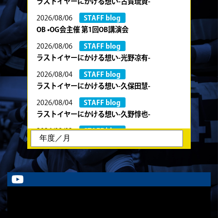
ラストイヤーにかける想い-古賀琉資-
2026/08/06
STAFF blog
OB •OG会主催 第1回OB講演会
2026/08/06
STAFF blog
ラストイヤーにかける想い-光野凉有-
2026/08/04
STAFF blog
ラストイヤーにかける想い-久保田慧-
2026/08/04
STAFF blog
ラストイヤーにかける想い-久野惇也-
2026/08/03
STAFF blog
ラストイヤーにかける想い-川部剛大-
2026/08/02
STAFF blog
ラストイヤーにかける想い-川畑直央征-
2026/08/01
TOPICS
夏合宿につきまして
2026/08/01
STAFF blog