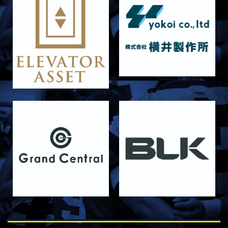
2026/07/12
TOPICS
チーム理念・コアバリュー再定義のお知らせ
2026/07/01
TOPICS
2026年度 春シーズン終了のお知らせ
2026/06/27
STAFF blog
6月27日 朝日大学戦
2026/06/26
STAFF blog
【Rits Familyのバトン】vol. 2 稲西輝紀
2026/06/21
STAFF blog
6月21日 京都大学
2026/06/19
STAFF blog
6月20日 花園大学
2026/06/16
STAFF blog
6月14日 島津製作所
2026/06/16
STAFF blog
6月13日 名城大学