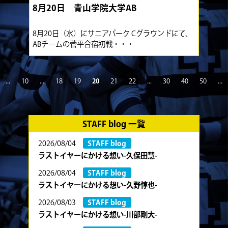
8月20日 青山学院大学AB
8月20日（水）にサニアパーク Cグラウンドにて、
ABチームの菅平合宿初戦・・・
...
10
...
18
19
20
21
22
...
30
40
50
...
STAFF blog 一覧
2026/08/04
STAFF blog
ラストイヤーにかける想い-久保田慧-
2026/08/04
STAFF blog
ラストイヤーにかける想い-久野惇也-
2026/08/03
STAFF blog
ラストイヤーにかける想い-川部剛大-