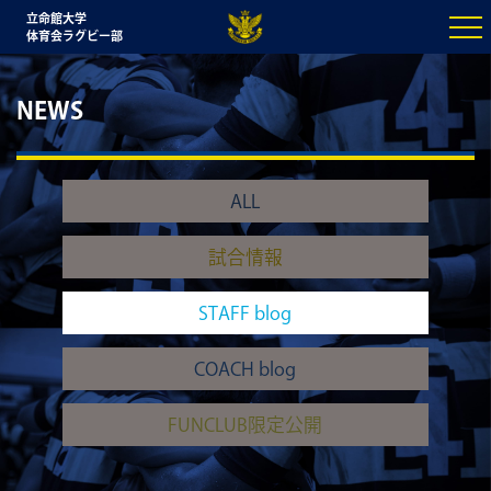
立命館大学
体育会ラグビー部
NEWS
ALL
試合情報
STAFF blog
COACH blog
FUNCLUB限定公開