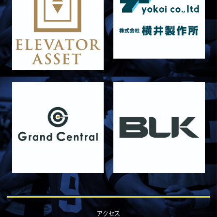
【「イヤーブック2026」にお名前を掲載／サポ
ーター募集のお知らせ】
2026/05/31
STAFF blog
5月31日 関西学院大学AB
2026/05/31
STAFF blog
5月30日 関西学院大学CD
2026/05/27
STAFF blog
2026年度 新入部員のお知らせ
2026/05/26
STAFF blog
5月24日 京都産業大学
2026/05/23
STAFF blog
5月23日 京都産業大学BC
2026/05/14
STAFF blog
BKCウェルカムデー2026のお知らせ
2026/05/13
STAFF blog
5月9日 立命ラグビー祭
アクセス