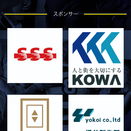
2026/07/27
STAFF blog
スポンサー
ラストイヤーにかける想い-石岡泰一-
2026/07/25
STAFF blog
ラストイヤーにかける想い-芦塚悠大-
2026/07/25
STAFF blog
ラストイヤーにかける想い-青田宗久-
2026/06/27
STAFF blog
6月27日 朝日大学戦
2026/06/26
STAFF blog
【Rits Familyのバトン】vol. 2 稲西輝紀
2026/06/21
STAFF blog
6月21日 京都大学
2026/06/19
STAFF blog
6月20日 花園大学
2026/06/16
STAFF blog