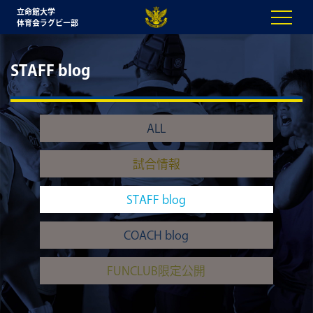
立命館大学
体育会ラグビー部
STAFF blog
ALL
試合情報
STAFF blog
COACH blog
FUNCLUB限定公開