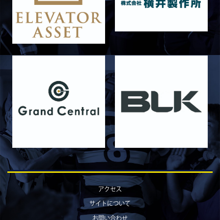
6月14日 島津製作所
2026/06/16
STAFF blog
6月13日 名城大学
2026/06/12
STAFF blog
【Rits Familyのバトン】vol. 1 北村瞬太郎
2026/06/03
STAFF blog
【「イヤーブック2026」にお名前を掲載／サポ
ーター募集のお知らせ】
2026/05/31
STAFF blog
5月31日 関西学院大学AB
2026/05/31
STAFF blog
5月30日 関西学院大学CD
2026/05/27
STAFF blog
2026年度 新入部員のお知らせ
アクセス
2026/05/26
STAFF blog
サイトについて
5月24日 京都産業大学
お問い合わせ