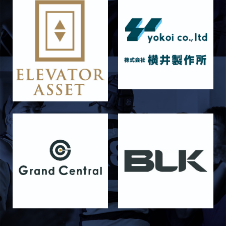
【Rits Familyのバトン】vol. 1 北村瞬太郎
2026/06/03
STAFF blog
【「イヤーブック2026」にお名前を掲載／サポ
ーター募集のお知らせ】
2026/05/31
STAFF blog
5月31日 関西学院大学AB
2026/05/31
STAFF blog
5月30日 関西学院大学CD
2026/05/27
STAFF blog
2026年度 新入部員のお知らせ
2026/05/26
STAFF blog
5月24日 京都産業大学
2026/05/23
STAFF blog
5月23日 京都産業大学BC
2026/05/14
STAFF blog
BKCウェルカムデー2026のお知らせ