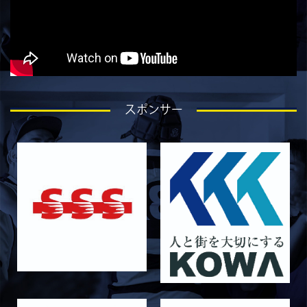
2026/07/25
STAFF blog
ラストイヤーにかける想い-青田宗久-
2026/06/27
STAFF blog
6月27日 朝日大学戦
2026/06/26
STAFF blog
スポンサー
【Rits Familyのバトン】vol. 2 稲西輝紀
2026/06/21
STAFF blog
6月21日 京都大学
2026/06/19
STAFF blog
6月20日 花園大学
2026/06/16
STAFF blog
6月14日 島津製作所
2026/06/16
STAFF blog
6月13日 名城大学
2026/06/12
STAFF blog