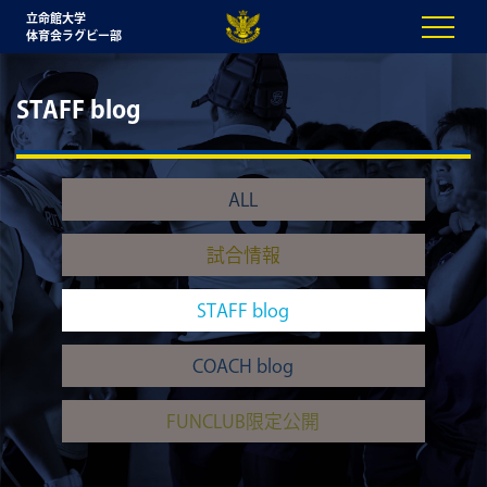
立命館大学
体育会ラグビー部
STAFF blog
ALL
試合情報
STAFF blog
COACH blog
FUNCLUB限定公開