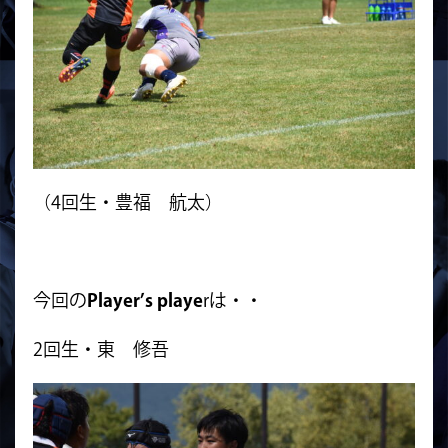
（4回生・豊福 航太）
今回の
Player’s playe
rは・・
2回生・東 修吾