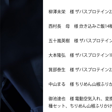
柳澤未栄 様 ザバスプロテイン2
西村長 母 様 炊き込みご飯14
五十嵐英樹 様 ザバスプロテイン1
大本隆弘 様 ザバスプロテイン1k
箕部泰生 様 ザバスプロテイン22
中山まる 様 ちりめん山椒ふりか
御池達也 様 電動空気入れ、変換
種セット、ちりめん山椒ふりかけ