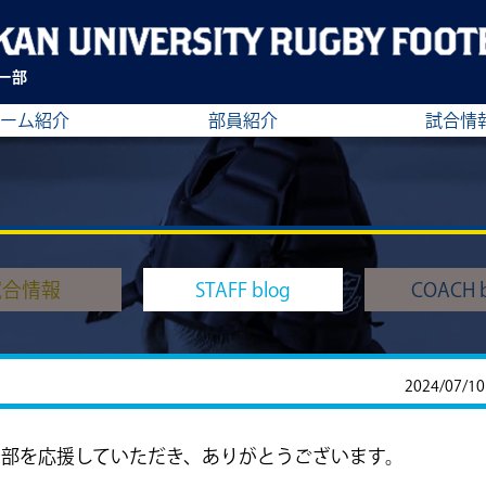
ー部
ーム紹介
部員紹介
試合情
試合情報
STAFF blog
COACH b
2024/07/10
部を応援していただき、ありがとうございます。