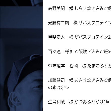
高野美紀 様 しらす炊き込みご飯
光野有二朗 様 ザバスプロテイン2
甲斐章人 様 ザバスプロテイン22
百々遼 様 鮭ご飯炊き込みご飯5
97年度卒 松岡 様 たまごふりか
加藤健司 様 あさり炊き込みご
の素2袋×2
生島和敏 様 かつおふりかけ1k