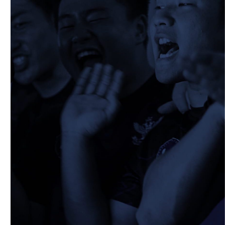
2026/05/13
STAFF blog
5月9日 立命ラグビー祭
2026/05/10
STAFF blog
5月10日 龍谷大学AB
2026/05/09
STAFF blog
5月9日 同志社大学1回生戦
2026/05/08
STAFF blog
公式アプリ開設のお知らせ
2026/05/07
STAFF blog
5月4日 中央大学定期戦
2026/05/06
STAFF blog
5月3日 筑波大学
2026/05/04
STAFF blog
2026年度 新入部員のお知らせ(スポーツ能
力に優れた者の特別選抜入学試験合格者)
2026/04/27
STAFF blog
4月26日 同志社大学
2026/04/17
STAFF blog