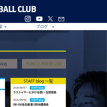
報
ブログ
log
FUNCLUB限定公開
STAFF blog 一覧
2026/08/07
STAFF blog
ラストイヤーにかける想い-古賀琉資-
2026/08/06
STAFF blog
OB •OG会主催 第1回OB講演会