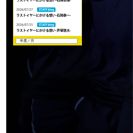
ラストイヤーにかける想い-石飛冬輝-
2026/07/27
STAFF blog
ラストイヤーにかける想い-石岡泰一-
2026/07/25
STAFF blog
ラストイヤーにかける想い-芦塚悠大-
2026/07/25
STAFF blog
ラストイヤーにかける想い-青田宗久-
2026/06/27
STAFF blog
6月27日 朝日大学戦
2026/06/26
STAFF blog
【Rits Familyのバトン】vol. 2 稲西輝紀
2026/06/21
STAFF blog
6月21日 京都大学
2026/06/19
STAFF blog
6月20日 花園大学
2026/06/16
STAFF blog
6月14日 島津製作所
2026/06/16
STAFF blog