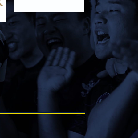
2026/02/08
STAFF blog
保護中: 2025ファンクラブ限定企画「1回
生の素顔とは！？
⑤」
2026/02/19
STAFF blog
校内合宿につきまして
2026/02/20
STAFF blog
ワイルドナイツパナソニックマッチデー無
料招待のご案内
2026/02/25
STAFF blog
保護中: 2025ファンクラブ限定企画「1回
生の素顔とは！？
④」
2026/02/12
STAFF blog
2026年度 学生幹部につきまして
2026/02/08
STAFF blog
保護中: 2025ファンクラブ限定企画「1回
生の素顔とは！？
③」
2026/02/08
STAFF blog
保護中: 2025ファンクラブ限定企画「1回
生の素顔とは！？
②」