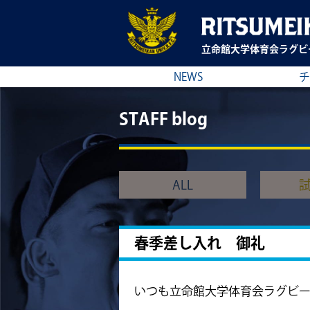
立命館大学
体育会ラグビ
NEWS
チ
STAFF blog
ALL
春季差し入れ 御礼
いつも立命館大学体育会ラグビー