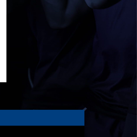
4月19日 関西セブンズフェスティバル
2026/04/19
STAFF blog
4月19日 関西大学FW合同練習
2026/04/18
STAFF blog
5月9日(土) 立命館大学ラグビー祭開催に
つきまして
2026/04/14
STAFF blog
4月12日 天理大学AB
2026/04/05
STAFF blog
2025年度 米プロジェクト御礼
2026/04/05
STAFF blog
4月5日 京都産業大学FW合同練習
2026/04/02
STAFF blog
4月2日 AUS合同練習
2026/03/31
STAFF blog
3月29日 関西学院大学FW合同練習
2026/03/29
STAFF blog
【ご報告】2026年度 新体制ついて