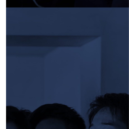
6月13日 名城大学
2026/06/12
STAFF blog
【Rits Familyのバトン】vol. 1 北村瞬太郎
2026/06/03
STAFF blog
【「イヤーブック2026」にお名前を掲載
／サポーター募集のお知らせ】
2026/05/31
STAFF blog
5月31日 関西学院大学AB
2026/05/31
STAFF blog
5月30日 関西学院大学CD
2026/05/27
STAFF blog
2026年度 新入部員のお知らせ
2026/05/26
STAFF blog
5月24日 京都産業大学
2026/05/23
STAFF blog
5月23日 京都産業大学BC
2026/05/14
STAFF blog
BKCウェルカムデー2026のお知らせ