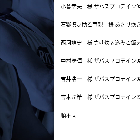
小暮幸夫 様 ザバスプロテイン98
石野慎之助ご両親 様 あさり炊
西河靖史 様 さけ炊き込みご飯
中村康暉 様 ザバスプロテイン98
吉井浩一 様 ザバスプロテイン98
吉本匠希 様 ザバスプロテイン22
順不同