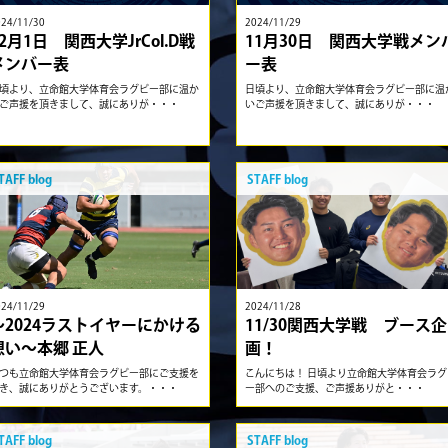
024/11/30
2024/11/29
12月1日 関西大学JrCol.D戦
11月30日 関西大学戦メン
メンバー表
ー表
頃より、立命館大学体育会ラグビー部に温か
日頃より、立命館大学体育会ラグビー部に温
ご声援を頂きまして、誠にありが・・・
いご声援を頂きまして、誠にありが・・・
TAFF blog
STAFF blog
024/11/29
2024/11/28
～2024ラストイヤーにかける
11/30関西大学戦 ブース企
想い～本郷 正人
画！
つも立命館大学体育会ラグビー部にご支援を
こんにちは！ 日頃より立命館大学体育会ラグ
き、誠にありがとうございます。・・・
ー部へのご支援、ご声援ありがと・・・
TAFF blog
STAFF blog