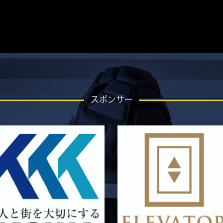
スポンサー